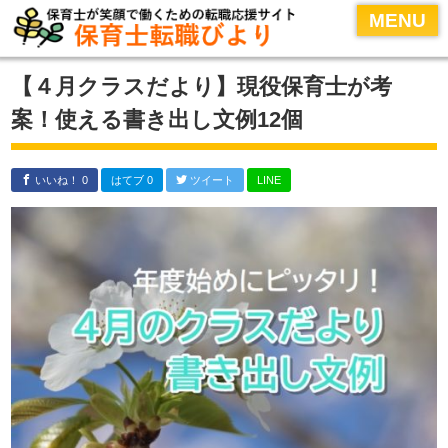
MENU
MENU
HOME
【４月クラスだより】現役保育士が考
保育士転職のコツ
案！使える書き出し文例12個
履歴書・面接対策
保育士転職サイトの活用術
いいね！ 0
はてブ 0
ツイート
LINE
おすすめ保育士転職サイト
運営者情報