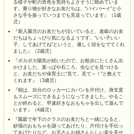
る様子や町の景色を気持ちよさそうに眺めていま
す。乗り物が好きなお友だちは、“バイバーイ”と小
さな手を振っていつまでも見送っています』（1歳
児）
『新入園児のお友だちが泣いていると、進級のお友
だちはちょっぴり気になるようです。“いい子いい
子、してあげてね”というと、優しく頭をなでてくれ
ました』（2歳児）
『ポカポカ陽気が続いたので、お散歩にたくさん出
かけました。葉っぱや石ころ、虫などを見つける
と、お友だちや保育士に“見て、見て～！”と教えて
くれます』（3歳児）
『朝は、自分のロッカーにカバンを片付け、身支度
もスムーズにできるようになってきました。やるこ
とが終わると、早速好きなおもちゃを出して遊んで
います』（4歳児）
『園庭で年下のクラスのお友だちと一緒になると、
砂場のおもちゃを譲ってあげたり、片付けを手伝っ
てあげたりなど、お兄さんお姉さんらしい姿を見せ