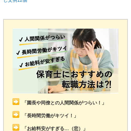
し文例12個
「園長や同僚との人間関係がつらい！」
「長時間労働がキツイ！」
「お給料安がすぎる…（悲）」