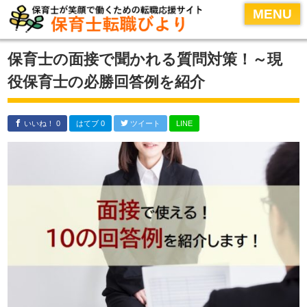
MENU
MENU
HOME
保育士の面接で聞かれる質問対策！～現
保育士転職のコツ
役保育士の必勝回答例を紹介
履歴書・面接対策
保育士転職サイトの活用術
いいね！ 0
はてブ 0
ツイート
LINE
おすすめ保育士転職サイト
運営者情報